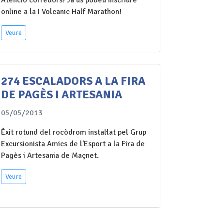
Atenció corredors! Ja us podeu inscriure
online a la I Volcanic Half Marathon!
Veure
274 ESCALADORS A LA FIRA
DE PAGÈS I ARTESANIA
05/05/2013
Èxit rotund del rocòdrom instal·lat pel Grup
Excursionista Amics de l'Esport a la Fira de
Pagès i Artesania de Maçnet.
Veure