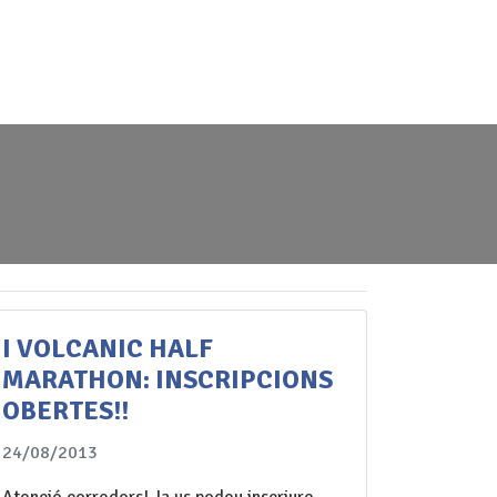
 456
amicsesportmassanet@gmail.com
ERIA
NOTÍCIES
CONTACTE
FES-TE SOCI
I VOLCANIC HALF
MARATHON: INSCRIPCIONS
OBERTES!!
24/08/2013