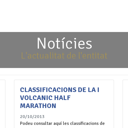
Fes-te soci
(+34) 627 026
INICI
QUI SOM
ACTIVITATS
CALENDARI
GAL
Notícies
L'actualitat de l'entitat
CLASSIFICACIONS DE LA I
VOLCANIC HALF
MARATHON
20/10/2013
Podeu consultar aquí les classificacions de