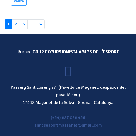
Veure
1
2
3
→
»
© 2026
GRUP EXCURSIONISTA AMICS DE L'ESPORT
Passeig Sant Llorenç s/n (Pavelló de Maçanet, despaxos del
pavelló nou)
17412
Maçanet de la Selva
-
Girona
-
Catalunya
(+34) 627 026 456
amicsesportmassanet@gmail.com