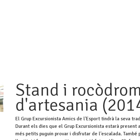
Fes-te soci
(+34) 627 026
INICI
QUI SOM
ACTIVITATS
CALENDARI
GAL
Stand i rocòdrom 
d'artesania (201
El Grup Excursionista Amics de l'Esport tindrà la seva trad
Durant els dies que el Grup Excursionista estarà present 
més petits puguin provar i disfrutar de l'escalada. També