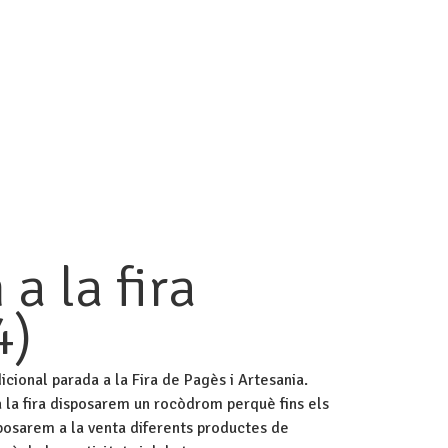
 456
amicsesportmassanet@gmail.com
ERIA
NOTÍCIES
CONTACTE
FES-TE SOCI
a la fira
4)
icional parada a la Fira de Pagès i Artesania.
a la fira disposarem un rocòdrom perquè fins els
 posarem a la venta diferents productes de