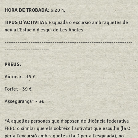
HORA DE TROBADA:
6:20 h.
TIPUS D'ACTIVITAT:
Esquiada o excursió amb raquetes de
neu a l'Estació d'esquí de Les Angles
---------------------------------------------------------------------
------------------------
PREUS:
Autocar - 15 €
Forfet - 39 €
Assegurança* - 3€
*A aquelles persones que disposen de llicència federativa
FEEC o similar que els cobreixi l'activitat que escullin (la C
per a l'excursió amb raquetes i la D per a l'esquiada), no