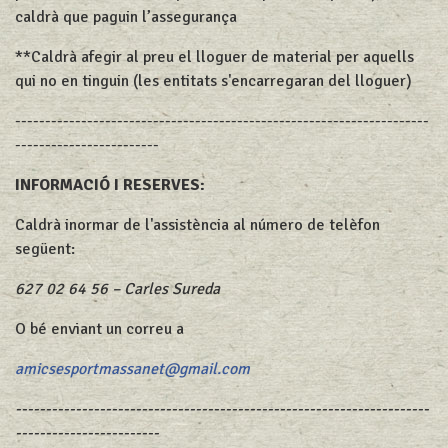
caldrà que paguin l’assegurança
**Caldrà afegir al preu el lloguer de material per aquells
qui no en tinguin (les entitats s'encarregaran del lloguer)
---------------------------------------------------------------------
------------------------
INFORMACIÓ I RESERVES:
Caldrà inormar de l'assistència al número de telèfon
següent:
627 02 64 56 – Carles Sureda
O bé enviant un correu a
amicsesportmassanet@gmail.com
---------------------------------------------------------------------
------------------------