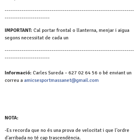
---------------------------------------------------------------------
------------------------
IMPORTANT
:
Cal portar frontal o llanterna, menjar i aigua
segons necessitat de cada un
---------------------------------------------------------------------
------------------------
Informació:
Carles Sureda – 627 02 64 56 o bé enviant un
correu a
amicsesportmassanet@gmail.com
NOTA:
-Es recorda que no és una prova de velocitat i que l'ordre
d'arribada no té cap trascendència.