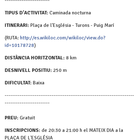
------------------------
TIPUS D'ACTIVITAT:
Caminada nocturna
ITINERARI:
Plaça de l'Església - Turons - Puig Marí
(RUTA:
http://es.wikiloc.com/wikiloc/view.do?
id=10178728
)
DISTÀNCIA HORITZONTAL:
8 km
DESNIVELL POSITIU:
250 m
DIFICULTAT:
Baixa
---------------------------------------------------------------------
------------------------
PREU:
Gratuit
INSCRIPCIONS:
de 20:30 a 21:00 h el MATEIX DIA a la
PLAÇA DE L'ESGLÉSIA