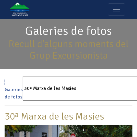
Galeries de fotos
Recull d'alguns moments del
Grup Excursionista
Galeries
de fotos
30ª Marxa de les Masies