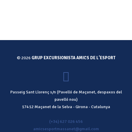
© 2026
GRUP EXCURSIONISTA AMICS DE L'ESPORT
Passeig Sant Llorenç s/n (Pavelló de Maçanet, despaxos del
pavelló nou)
17412
Maçanet de la Selva
-
Girona
-
Catalunya
(+34) 627 026 456
amicsesportmassanet@gmail.com